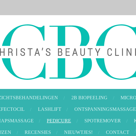
ZICHTSBEHANDELINGEN
2B BIOPEELING
MICR
EFECTOCIL
LASHLIFT
ONTSPANNINGSMASSAG
HAPSMASSAGE
PEDICURE
SPOTREMOVER
IJZEN
RECENSIES
NIEUWTJES!
CONTACT