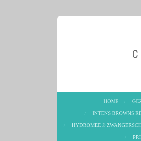
Ga
direct
naar
de
hoofdinhoud
HOME
GE
INTENS BROWNS R
HYDROMED® ZWANGERSC
PR