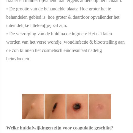
fraaier en minder opvallend dan ergens anders op het lichaam.
• De grootte van de behandelde plaats: Hoe groter het te
behandelen gebied is, hoe groter & daardoor opvallender het
uiteindelijke litteken[tje] zal zijn.
• De verzorging van de huid na de ingreep: Het nat laten
worden van het verse wondje, wondinfectie & blootstelling aan
de zon kunnen het cosmetisch eindresultaat nadelig
beïnvloeden.
Welke huidafwijkingen zijn voor coagulatie geschikt?