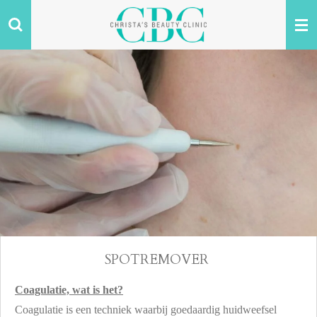
Ga
direct
naar
de
hoofdinhoud
SPOTREMOVER
Coagulatie, wat is het?
Coagulatie is een techniek waarbij goedaardig huidweefsel